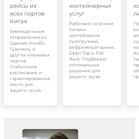
рейсы из
контейнерных
к
всех портов
услуг
л
Китая
Работаем со всеми
П
типами
ко
Еженедельные
контейнеров:
в
отправления из
сухогрузные,
с
Шанхая, Нинбо,
рефрижераторные,
ко
Гуанчжоу и
Open Top и Flat
Ко
других ключевых
Rack. Подберем
та
портов.
оптимальное
пр
Стабильное
решение для
об
расписание и
вашего груза.
гр
гарантированное
место для
вашего груза.