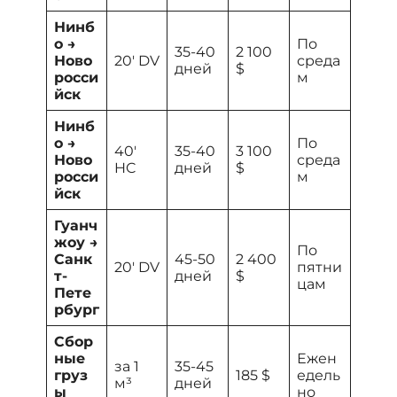
Нинб
о →
По
35-40
2 100
Ново
20′ DV
среда
дней
$
росси
м
йск
Нинб
о →
По
40′
35-40
3 100
Ново
среда
HC
дней
$
росси
м
йск
Гуанч
жоу →
По
Санк
45-50
2 400
20′ DV
пятни
т-
дней
$
цам
Пете
рбург
Сбор
ные
Ежен
за 1
35-45
груз
185 $
едель
м³
дней
ы
но