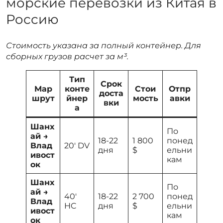
морские перевозки из Китая в
Россию
Стоимость указана за полный контейнер. Для
сборных грузов расчет за м³.
Тип
Срок
Мар
конте
Стои
Отпр
доста
шрут
йнер
мость
авки
вки
а
Шанх
По
ай →
18-22
1 800
понед
Влад
20′ DV
дня
$
ельни
ивост
кам
ок
Шанх
По
ай →
40′
18-22
2 700
понед
Влад
HC
дня
$
ельни
ивост
кам
ок