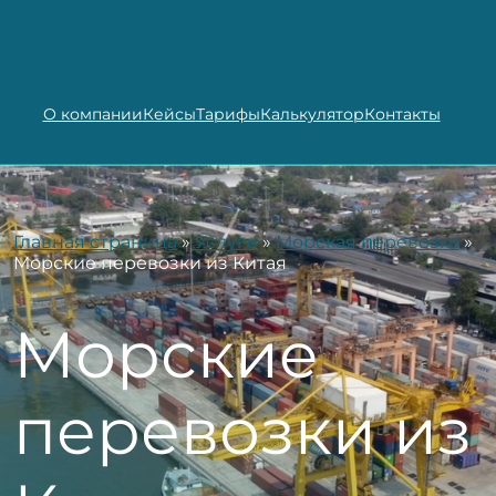
О компании
Кейсы
Тарифы
Калькулятор
Контакты
Главная страница
»
Услуги
»
Морская перевозка
»
Морские перевозки из Китая
Морские
перевозки из