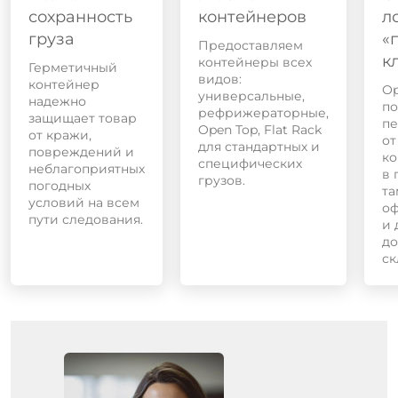
сохранность
контейнеров
л
груза
«
Предоставляем
к
контейнеры всех
Герметичный
видов:
контейнер
О
универсальные,
надежно
по
рефрижераторные,
защищает товар
пе
Open Top, Flat Rack
от кражи,
от
для стандартных и
повреждений и
ко
специфических
неблагоприятных
в 
грузов.
погодных
та
условий на всем
о
пути следования.
и 
до
ск