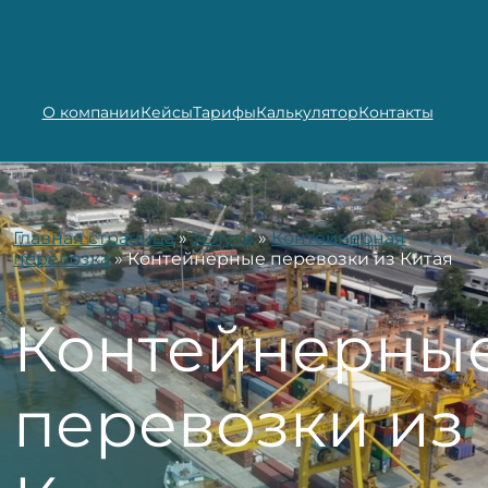
О компании
Кейсы
Тарифы
Калькулятор
Контакты
Главная страница
»
Услуги
»
Контейнерная
перевозка
»
Контейнерные перевозки из Китая
Контейнерны
перевозки из