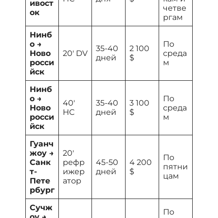
ивост
четве
ок
ргам
Нинб
о →
По
35-40
2 100
Ново
20′ DV
среда
дней
$
росси
м
йск
Нинб
о →
По
40′
35-40
3 100
Ново
среда
HC
дней
$
росси
м
йск
Гуанч
жоу →
20′
По
Санк
рефр
45-50
4 200
пятни
т-
ижер
дней
$
цам
Пете
атор
рбург
Сучж
По
оу →