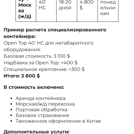
40′
18-20
4 800
понед
Моск
HC
дней
$
ельни
ва
кам
(ж/д)
Пример расчета специализированного
контейнера:
Open Top 40′ HC для негабаритного
оборудования:
Базовая стоимость: 3 100 $
Надбавка за Open Top: +400 $
Специальное крепление: +300 $
Итого: 3 800 $
В стоимость включено:
Аренда контейнера
Морская/ж/д перевозка
Портовая обработка
Базовое страхование
Таможенное оформление в Китае
Дополнительные услуги: