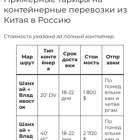
контейнерные перевозки из
Китая в Россию
Стоимость указана за полный контейнер.
Тип
Срок
Мар
конте
Стои
Отпр
доста
шрут
йнер
мость
авки
вки
а
По
Шанх
понед
ай →
18-22
1 800
ельни
Влад
20′ DV
дня
$
кам и
ивост
четве
ок
ргам
По
Шанх
понед
ай →
40′
18-22
2 700
ельни
Влад
HC
дня
$
кам и