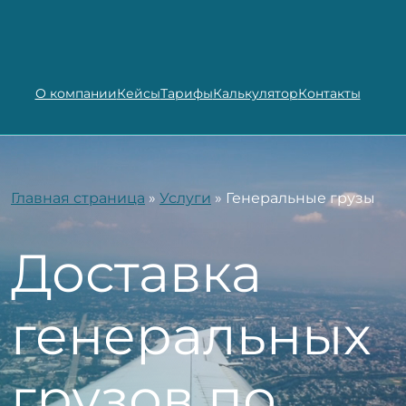
О компании
Кейсы
Тарифы
Калькулятор
Контакты
Главная страница
»
Услуги
»
Генеральные грузы
Доставка
генеральных
грузов по