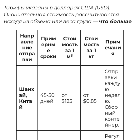
Тарифы указаны в долларах США (USD).
Окончательная стоимость рассчитывается
исходя из объема или веса груза —
что больше
.
Напр
Прим
Стои
Стои
авле
Прим
ерны
мость
мость
ние
ечани
е
за 1
за 1
отпра
я
сроки
м³
кг
вки
Отпр
авки
кажду
Шанх
ю
ай,
45-50
от
от
недел
Кита
дней
$125
$0.85
ю.
й
Сбор
ный
конте
йнер.
Регул