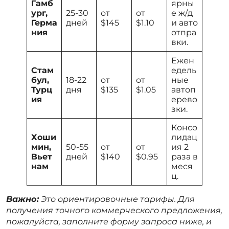
Гамб
ярны
ург,
25-30
от
от
е ж/д
Герма
дней
$145
$1.10
и авто
ния
отпра
вки.
Ежен
Стам
едель
бул,
18-22
от
от
ные
Турц
дня
$135
$1.05
автоп
ия
ерево
зки.
Консо
Хоши
лидац
мин,
50-55
от
от
ия 2
Вьет
дней
$140
$0.95
раза в
нам
меся
ц.
Важно:
Это ориентировочные тарифы. Для
получения точного коммерческого предложения,
пожалуйста, заполните форму запроса ниже, и