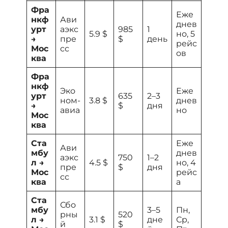
Фра
Еже
нкф
Ави
днев
урт
аэкс
985
1
5.9 $
но, 5
→
пре
$
день
рейс
Мос
сс
ов
ква
Фра
нкф
Эко
Еже
урт
635
2–3
ном-
3.8 $
днев
→
$
дня
авиа
но
Мос
ква
Ста
Еже
Ави
мбу
днев
аэкс
750
1–2
л →
4.5 $
но, 4
пре
$
дня
Мос
рейс
сс
ква
а
Ста
Сбо
мбу
3–5
Пн,
рны
520
л →
3.1 $
дне
Ср,
й
$