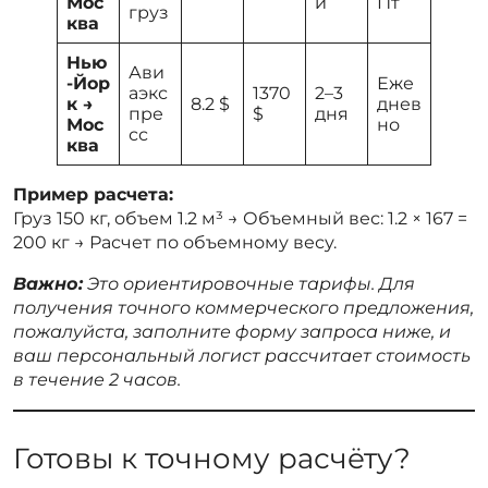
Мос
й
Пт
груз
ква
Нью
Ави
-Йор
Еже
аэкс
1370
2–3
к →
8.2 $
днев
пре
$
дня
Мос
но
сс
ква
Пример расчета:
Груз 150 кг, объем 1.2 м³ → Объемный вес: 1.2 × 167 =
200 кг → Расчет по объемному весу.
Важно:
Это ориентировочные тарифы. Для
получения точного коммерческого предложения,
пожалуйста, заполните форму запроса ниже, и
ваш персональный логист рассчитает стоимость
в течение 2 часов.
Готовы к точному расчёту?