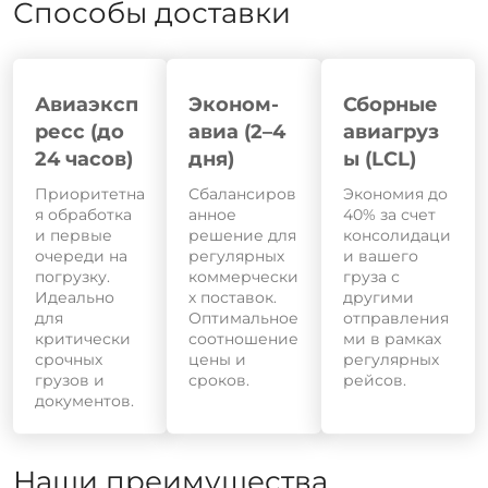
Способы доставки
Авиаэксп
Эконом-
Сборные
ресс (до
авиа (2–4
авиагруз
24 часов)
дня)
ы (LCL)
Приоритетна
Сбалансиров
Экономия до
я обработка
анное
40% за счет
и первые
решение для
консолидаци
очереди на
регулярных
и вашего
погрузку.
коммерчески
груза с
Идеально
х поставок.
другими
для
Оптимальное
отправления
критически
соотношение
ми в рамках
срочных
цены и
регулярных
грузов и
сроков.
рейсов.
документов.
Наши преимущества