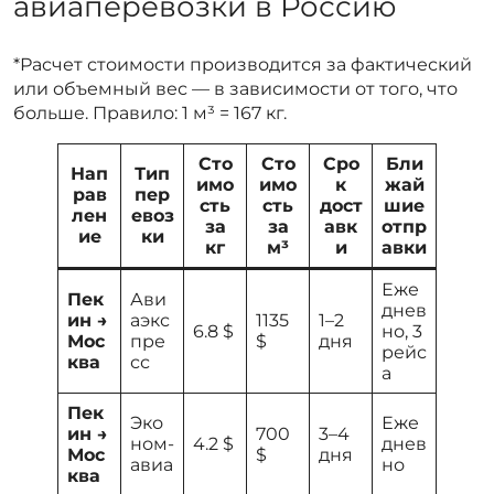
авиаперевозки в Россию
*Расчет стоимости производится за фактический
или объемный вес — в зависимости от того, что
больше. Правило: 1 м³ = 167 кг.
Сто
Сто
Сро
Бли
Нап
Тип
имо
имо
к
жай
рав
пер
сть
сть
дост
шие
лен
евоз
за
за
авк
отпр
ие
ки
кг
м³
и
авки
Еже
Пек
Ави
днев
ин →
аэкс
1135
1–2
6.8 $
но, 3
Мос
пре
$
дня
рейс
ква
сс
а
Пек
Эко
Еже
ин →
700
3–4
ном-
4.2 $
днев
Мос
$
дня
авиа
но
ква