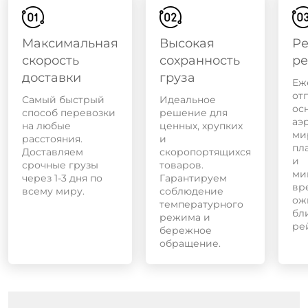
Максимальная
Высокая
Ре
скорость
сохранность
р
доставки
груза
Еж
от
Самый быстрый
Идеальное
ос
способ перевозки
решение для
аэ
на любые
ценных, хрупких
ми
расстояния.
и
пл
Доставляем
скоропортящихся
и
срочные грузы
товаров.
ми
через 1-3 дня по
Гарантируем
вр
всему миру.
соблюдение
ож
температурного
бл
режима и
ре
бережное
обращение.