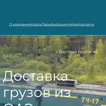
О компании
Кейсы
Тарифы
Калькулятор
Контакты
Главная страница
»
Услуги
»
Доставка грузов из
ОАЭ
Доставка
грузов из