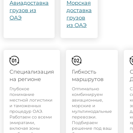
Авиадоставка
Морская
грузов из
доставка
ОАЭ
грузов
из ОАЭ
Специализация
Гибкость
С
на регионе
маршрутов
Глубокое
Оптимально
С
понимание
комбинируем
с
местной логистики
авиационные,
к
и таможенных
морские и
з
процедур ОАЭ.
мультимодальные
д
Работаем со всеми
перевозки.
к
эмиратами,
Подбираем
х
включая зоны
решение под ваш
п