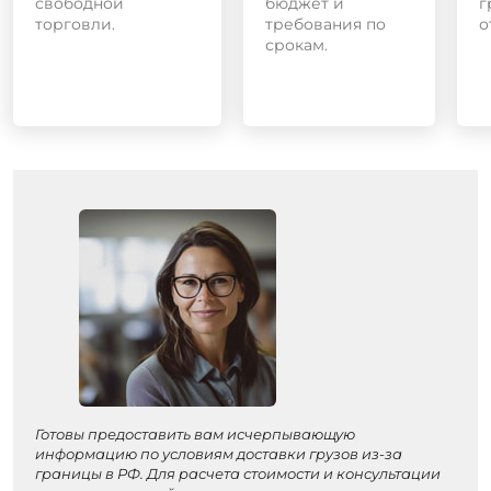
свободной
бюджет и
г
торговли.
требования по
о
срокам.
Готовы предоставить вам исчерпывающую
информацию по условиям доставки грузов из-за
границы в РФ. Для расчета стоимости и консультации