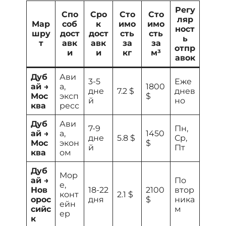
Регу
Спо
Сро
Сто
Сто
ляр
Мар
соб
к
имо
имо
ност
шру
дост
дост
сть
сть
ь
т
авк
авк
за
за
отпр
и
и
кг
м³
авок
Дуб
Ави
3-5
Еже
ай →
а,
1800
дне
7.2 $
днев
Мос
эксп
$
й
но
ква
ресс
Дуб
Ави
7-9
Пн,
ай →
а,
1450
дне
5.8 $
Ср,
Мос
экон
$
й
Пт
ква
ом
Дуб
Мор
ай →
По
е,
Нов
18-22
2100
втор
конт
2.1 $
орос
дня
$
ника
ейн
сийс
м
ер
к